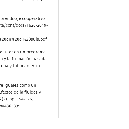
 aprendizaje cooperativo
ata/cont/docs/1626-2019-
%20en%20el%20aula.pdf
de tutor en un programa
ón y la formación basada
ropa y Latinoamérica.
tre iguales como un
ectos de la fluidez y
(2), pp. 154-176.
igo=4365335