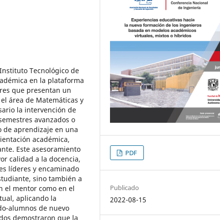
 Instituto Tecnológico de
cadémica en la plataforma
res que presentan un
 el área de Matemáticas y
ario la intervención de
 semestres avanzados o
o de aprendizaje en una
rientación académica,
ante. Este asesoramiento
PDF
r calidad a la docencia,
es líderes y encaminado
studiante, sino también a
Publicado
en el mentor como en el
tual, aplicando la
2022-08-15
ado-alumnos de nuevo
ados demostraron que la