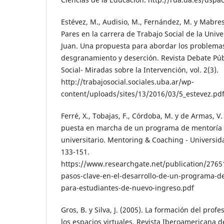
Estévez, M., Audisio, M., Fernández, M. y Mabres,
Pares en la carrera de Trabajo Social de la Univ
Juan. Una propuesta para abordar los problemas
desgranamiento y deserción. Revista Debate Públ
Social- Miradas sobre la Intervención, vol. 2(3).
http://trabajosocial.sociales.uba.ar/wp-
content/uploads/sites/13/2016/03/5_estevez.pd
Ferré, X., Tobajas, F., Córdoba, M. y de Armas, V.
puesta en marcha de un programa de mentoría 
universitario. Mentoring & Coaching - Universida
133-151.
https://www.researchgate.net/publication/2765
pasos-clave-en-el-desarrollo-de-un-programa-de
para-estudiantes-de-nuevo-ingreso.pdf
Gros, B. y Silva, J. (2005). La formación del pro
los espacios virtuales. Revista Iberoamericana de