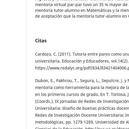
mentoría virtual par-par tuvo un 35 % mayor de
mentoría tutor-alumno en Matemáticas y la men
de aceptación que la mentoría tutor-alumno en
Citas
Cardozo, C. (2011). Tutoría entre pares como un
universitaria. Educación y Educadores, vol.14(2).
https://www.redalyc.org/pdf/834/83421404006.
Dubon, E., Pakhrou, T., Segura, L., Sepulcre, J. y 
mentoría como herramienta para la mejora de la
en los primeros cursos de grado. En T. Tortosa, J.
(Coords.), IX Jornadas de Redes de Investigació
Universitaria: diseño de buenas prácticas docent
Redes de Investigación Docente Universitaria: I
metodológicas, pp. 1279-1289. Universidad de Al
Ciencias de la Educación. http://rua.ua.es/dsp