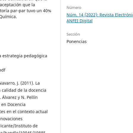
 aceptación que la
Número
toría par-par tuvo un 40%
Núm. 14 (2022): Revista Electróni
 Química.
ANFEI Digital
Sección
Ponencias
a estrategia pedagógica
pdf
Navarro, J. (2011). La
 calidad de la docencia
 Álvarez y N. Pellín
n en Docencia
es en el contexto actual
nnovaciones
icante/Instituto de
ace/handle/10045/19885