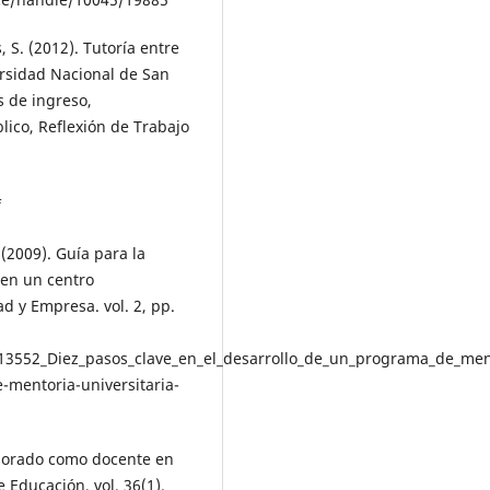
 S. (2012). Tutoría entre
ersidad Nacional de San
 de ingreso,
ico, Reflexión de Trabajo
f
 (2009). Guía para la
en un centro
d y Empresa. vol. 2, pp.
13552_Diez_pasos_clave_en_el_desarrollo_de_un_programa_de_ment
-mentoria-universitaria-
fesorado como docente en
 Educación, vol. 36(1).