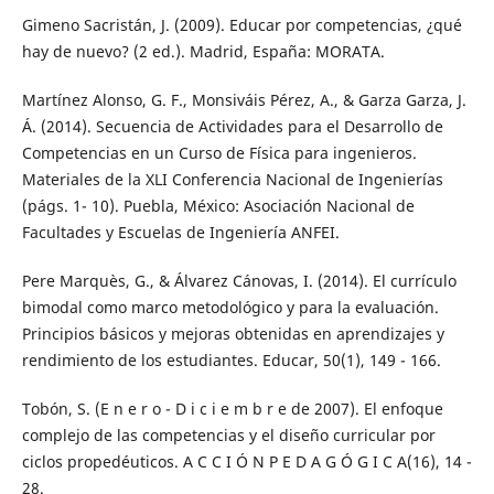
Gimeno Sacristán, J. (2009). Educar por competencias, ¿qué
hay de nuevo? (2 ed.). Madrid, España: MORATA.
Martínez Alonso, G. F., Monsiváis Pérez, A., & Garza Garza, J.
Á. (2014). Secuencia de Actividades para el Desarrollo de
Competencias en un Curso de Física para ingenieros.
Materiales de la XLI Conferencia Nacional de Ingenierías
(págs. 1- 10). Puebla, México: Asociación Nacional de
Facultades y Escuelas de Ingeniería ANFEI.
Pere Marquès, G., & Álvarez Cánovas, I. (2014). El currículo
bimodal como marco metodológico y para la evaluación.
Principios básicos y mejoras obtenidas en aprendizajes y
rendimiento de los estudiantes. Educar, 50(1), 149 - 166.
Tobón, S. (E n e r o - D i c i e m b r e de 2007). El enfoque
complejo de las competencias y el diseño curricular por
ciclos propedéuticos. A C C I Ó N P E D A G Ó G I C A(16), 14 -
28.