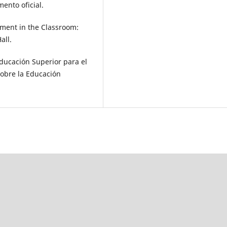
ento oficial.
sment in the Classroom:
all.
ducación Superior para el
Sobre la Educación