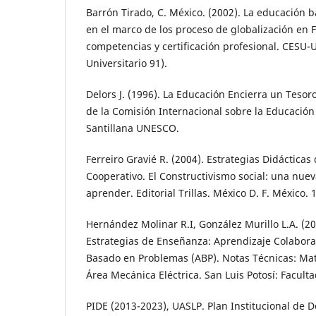
Barrón Tirado, C. México. (2002). La educación
en el marco de los proceso de globalización en
competencias y certificación profesional. CES
Universitario 91).
Delors J. (1996). La Educación Encierra un Teso
de la Comisión Internacional sobre la Educación 
Santillana UNESCO.
Ferreiro Gravié R. (2004). Estrategias Didácticas
Cooperativo. El Constructivismo social: una nue
aprender. Editorial Trillas. México D. F. México. 
Hernández Molinar R.I, González Murillo L.A. (20
Estrategias de Enseñanza: Aprendizaje Colaborat
Basado en Problemas (ABP). Notas Técnicas: Mate
Área Mecánica Eléctrica. San Luis Potosí: Facult
PIDE (2013-2023), UASLP. Plan Institucional de D